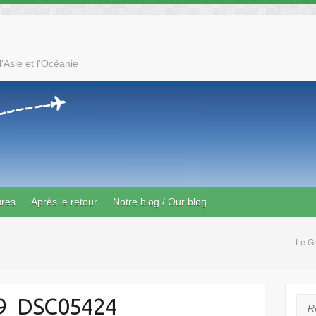
'Asie et l'Océanie
ures
Après le retour
Notre blog / Our blog
Le G
9_DSC05424
Rec