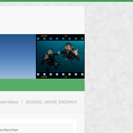
rand Détour
20151022_185159_DSC05424
hercher