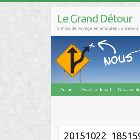
Skip
to
Le Grand Détour
content
6 mois de voyage en amoureux à travers l
Accueil
Avant le départ
Nos avent
20151022_18515