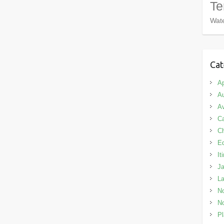
Te
Wate
Cat
Ap
Au
Av
C
C
E
It
J
L
No
No
Pl