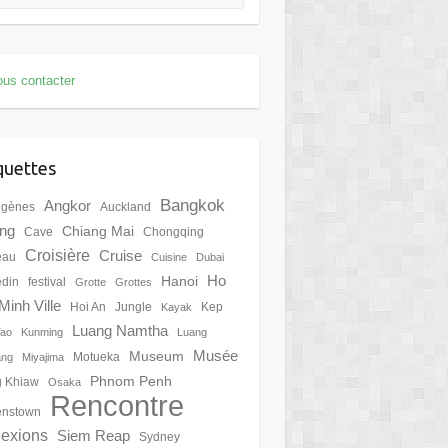
us contacter
quettes
Bangkok
Angkor
igènes
Auckland
ing
Chiang Mai
Cave
Chongqing
Croisière
Cruise
eau
Cuisine
Dubai
Ho
Hanoi
din
festival
Grotte
Grottes
Minh Ville
Hoi An
Jungle
Kep
Kayak
Luang Namtha
Tao
Kunming
Luang
Musée
Museum
Motueka
ang
Miyajima
Phnom Penh
 Khiaw
Osaka
Rencontre
nstown
lexions
Siem Reap
Sydney