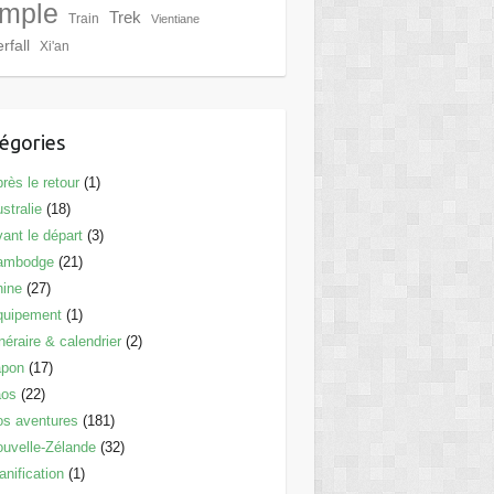
mple
Trek
Train
Vientiane
rfall
Xi'an
égories
rès le retour
(1)
stralie
(18)
ant le départ
(3)
ambodge
(21)
hine
(27)
quipement
(1)
inéraire & calendrier
(2)
apon
(17)
aos
(22)
s aventures
(181)
uvelle-Zélande
(32)
anification
(1)