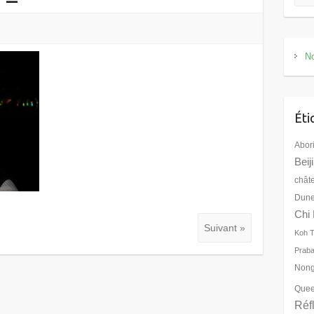
No
Éti
Abor
Beij
chât
Dune
Chi 
Suivant »
Koh 
Prab
Nong
Quee
Réf