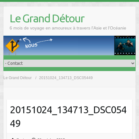
Skip
to
Le Grand Détour
content
6 mois de voyage en amoureux à travers l'Asie et l'Océanie
Le Grand Détour
20151024_134713_DSC05449
20151024_134713_DSC054
49