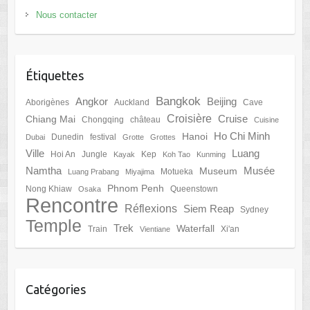
Nous contacter
Étiquettes
Bangkok
Angkor
Beijing
Aborigènes
Auckland
Cave
Croisière
Cruise
Chiang Mai
Chongqing
château
Cuisine
Ho Chi Minh
Hanoi
Dunedin
festival
Dubai
Grotte
Grottes
Ville
Luang
Hoi An
Jungle
Kep
Kayak
Koh Tao
Kunming
Namtha
Musée
Museum
Motueka
Luang Prabang
Miyajima
Phnom Penh
Nong Khiaw
Queenstown
Osaka
Rencontre
Réflexions
Siem Reap
Sydney
Temple
Trek
Waterfall
Train
Xi'an
Vientiane
Catégories