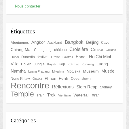
Nous contacter
Étiquettes
Bangkok
Angkor
Beijing
Aborigènes
Auckland
Cave
Croisière
Cruise
Chiang Mai
Chongqing
château
Cuisine
Ho Chi Minh
Hanoi
Dunedin
festival
Dubai
Grotte
Grottes
Ville
Luang
Hoi An
Jungle
Kep
Kayak
Koh Tao
Kunming
Namtha
Musée
Museum
Motueka
Luang Prabang
Miyajima
Phnom Penh
Nong Khiaw
Queenstown
Osaka
Rencontre
Réflexions
Siem Reap
Sydney
Temple
Trek
Waterfall
Train
Xi'an
Vientiane
Catégories