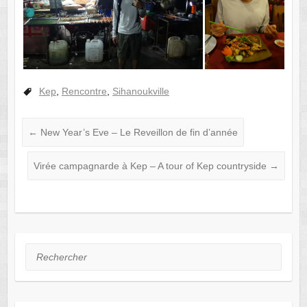
Kep
,
Rencontre
,
Sihanoukville
←
New Year’s Eve – Le Reveillon de fin d’année
Virée campagnarde à Kep – A tour of Kep countryside
→
Rechercher