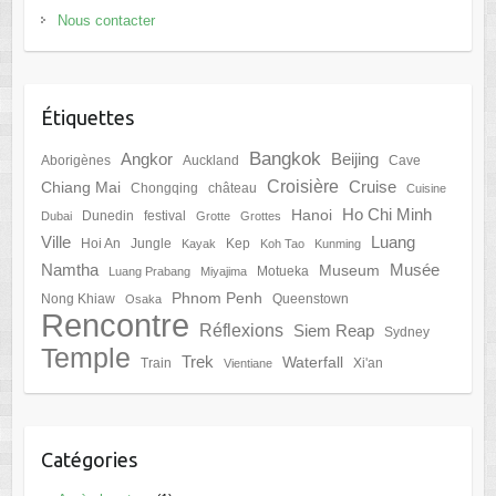
Nous contacter
Étiquettes
Bangkok
Angkor
Beijing
Aborigènes
Auckland
Cave
Croisière
Cruise
Chiang Mai
Chongqing
château
Cuisine
Ho Chi Minh
Hanoi
Dunedin
festival
Dubai
Grotte
Grottes
Ville
Luang
Hoi An
Jungle
Kep
Kayak
Koh Tao
Kunming
Namtha
Musée
Museum
Motueka
Luang Prabang
Miyajima
Phnom Penh
Nong Khiaw
Queenstown
Osaka
Rencontre
Réflexions
Siem Reap
Sydney
Temple
Trek
Waterfall
Train
Xi'an
Vientiane
Catégories