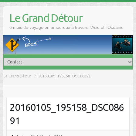
Skip
to
Le Grand Détour
content
6 mois de voyage en amoureux à travers l'Asie et l'Océanie
Le Grand Détour
20160105_195158_DSC08691
20160105_195158_DSC086
91