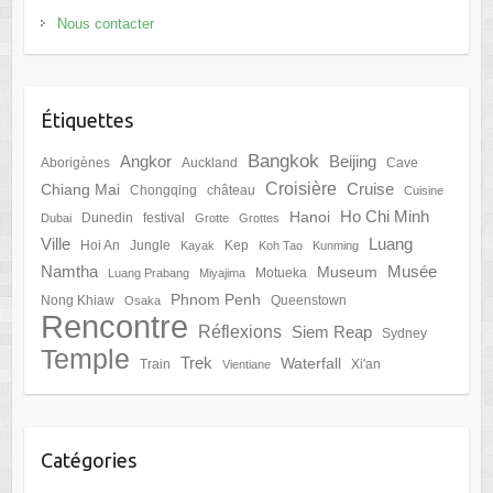
Nous contacter
Étiquettes
Bangkok
Angkor
Beijing
Aborigènes
Auckland
Cave
Croisière
Cruise
Chiang Mai
Chongqing
château
Cuisine
Ho Chi Minh
Hanoi
Dunedin
festival
Dubai
Grotte
Grottes
Ville
Luang
Hoi An
Jungle
Kep
Kayak
Koh Tao
Kunming
Namtha
Musée
Museum
Motueka
Luang Prabang
Miyajima
Phnom Penh
Nong Khiaw
Queenstown
Osaka
Rencontre
Réflexions
Siem Reap
Sydney
Temple
Trek
Waterfall
Train
Xi'an
Vientiane
Catégories