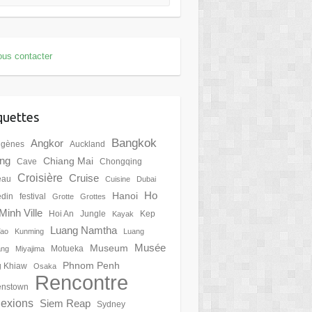
us contacter
quettes
Bangkok
Angkor
igènes
Auckland
ing
Chiang Mai
Cave
Chongqing
Croisière
Cruise
eau
Cuisine
Dubai
Ho
Hanoi
din
festival
Grotte
Grottes
Minh Ville
Hoi An
Jungle
Kep
Kayak
Luang Namtha
Tao
Kunming
Luang
Musée
Museum
Motueka
ang
Miyajima
Phnom Penh
 Khiaw
Osaka
Rencontre
nstown
lexions
Siem Reap
Sydney