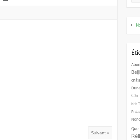
No
Éti
Abor
Beij
chât
Dune
Chi 
Koh 
Prab
Nong
Quee
Suivant »
Réf