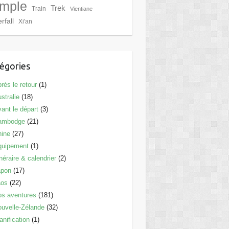
mple
Trek
Train
Vientiane
rfall
Xi'an
égories
rès le retour
(1)
stralie
(18)
ant le départ
(3)
ambodge
(21)
hine
(27)
quipement
(1)
inéraire & calendrier
(2)
apon
(17)
aos
(22)
s aventures
(181)
uvelle-Zélande
(32)
anification
(1)