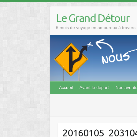
Skip
to
Le Grand Détour
content
6 mois de voyage en amoureux à travers l
Accueil
Avant le départ
Nos avent
20160105_20310