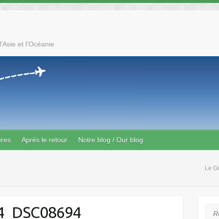
'Asie et l'Océanie
ures
Après le retour
Notre blog / Our blog
Le G
4_DSC08694
Rec