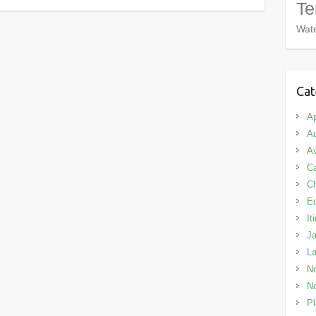
Te
Wate
Cat
Ap
Au
Av
C
C
E
It
J
L
No
No
Pl