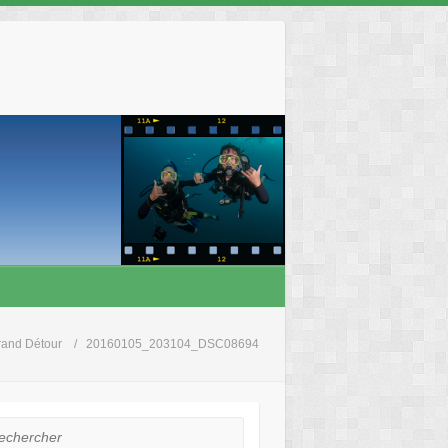
rand Détour
20160105_203104_DSC08694
hercher