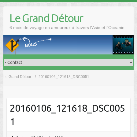
Skip
to
Le Grand Détour
content
6 mois de voyage en amoureux à travers l'Asie et l'Océanie
Le Grand Détour
20160106_121618_DSC0051
20160106_121618_DSC005
1