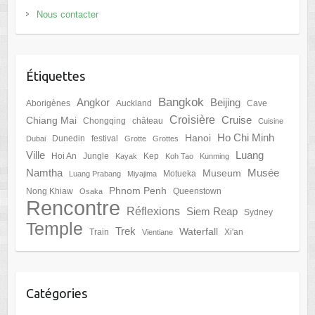
Nous contacter
Étiquettes
Bangkok
Angkor
Beijing
Aborigènes
Auckland
Cave
Croisière
Cruise
Chiang Mai
Chongqing
château
Cuisine
Ho Chi Minh
Hanoi
Dunedin
festival
Dubai
Grotte
Grottes
Ville
Luang
Hoi An
Jungle
Kep
Kayak
Koh Tao
Kunming
Namtha
Musée
Museum
Motueka
Luang Prabang
Miyajima
Phnom Penh
Nong Khiaw
Queenstown
Osaka
Rencontre
Réflexions
Siem Reap
Sydney
Temple
Trek
Waterfall
Train
Xi'an
Vientiane
Catégories