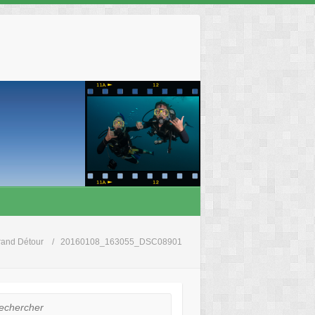
rand Détour
20160108_163055_DSC08901
hercher