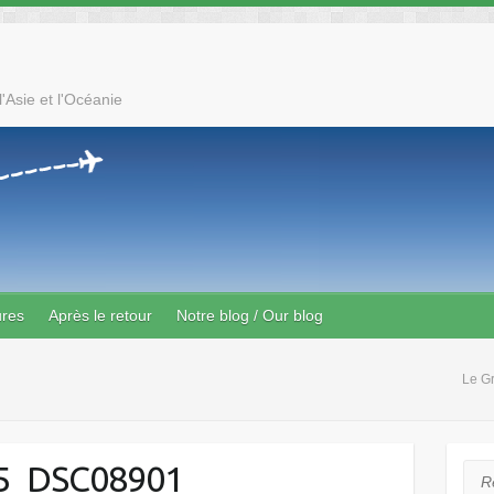
'Asie et l'Océanie
ures
Après le retour
Notre blog / Our blog
Le G
5_DSC08901
Rec