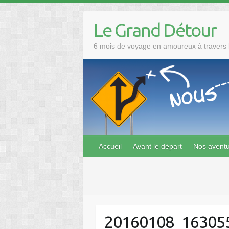
Skip
to
Le Grand Détour
content
6 mois de voyage en amoureux à travers l
Accueil
Avant le départ
Nos avent
20160108_16305