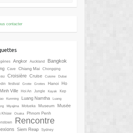
us contacter
quettes
Bangkok
Angkor
igènes
Auckland
ing
Chiang Mai
Cave
Chongqing
Croisière
Cruise
eau
Cuisine
Dubai
Ho
Hanoi
din
festival
Grotte
Grottes
Minh Ville
Hoi An
Jungle
Kep
Kayak
Luang Namtha
Tao
Kunming
Luang
Musée
Museum
Motueka
ang
Miyajima
Phnom Penh
 Khiaw
Osaka
Rencontre
nstown
lexions
Siem Reap
Sydney