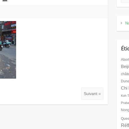
No
Éti
Abor
Beij
chât
Dune
Chi 
Suivant »
Koh 
Prab
Nong
Quee
Réf