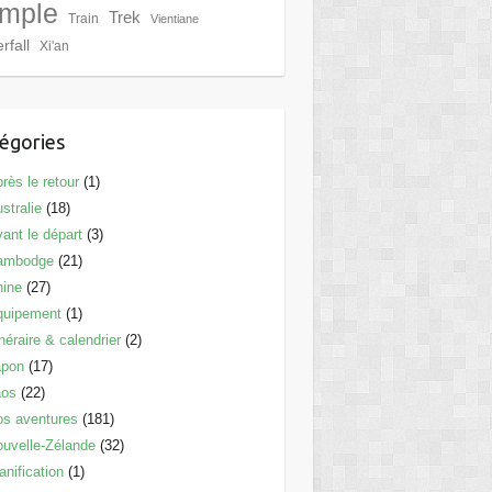
mple
Trek
Train
Vientiane
rfall
Xi'an
égories
rès le retour
(1)
stralie
(18)
ant le départ
(3)
ambodge
(21)
hine
(27)
quipement
(1)
inéraire & calendrier
(2)
apon
(17)
aos
(22)
s aventures
(181)
uvelle-Zélande
(32)
anification
(1)