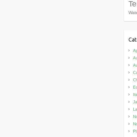
Te
Wate
Cat
Ap
Au
Av
C
C
E
It
J
L
No
No
Pl