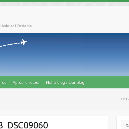
'Asie et l'Océanie
ures
Après le retour
Notre blog / Our blog
Le G
8_DSC09060
Rec