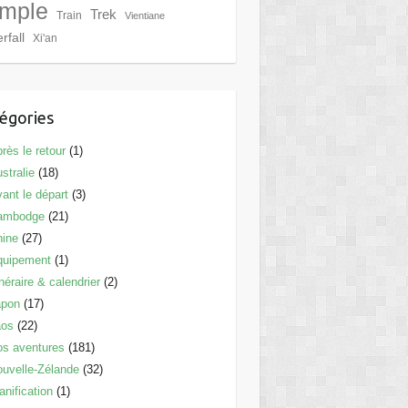
mple
Trek
Train
Vientiane
rfall
Xi'an
égories
rès le retour
(1)
stralie
(18)
ant le départ
(3)
ambodge
(21)
hine
(27)
quipement
(1)
inéraire & calendrier
(2)
apon
(17)
aos
(22)
s aventures
(181)
uvelle-Zélande
(32)
anification
(1)