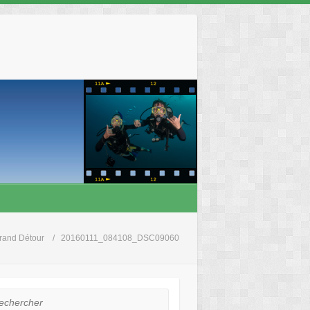
rand Détour
20160111_084108_DSC09060
hercher