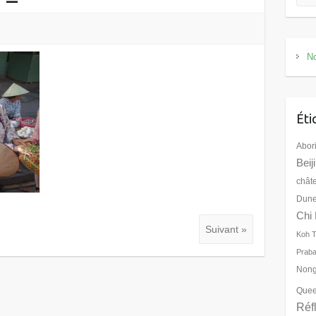
No
Éti
Abor
Beij
chât
Dune
Chi 
Suivant »
Koh 
Prab
Nong
Quee
Réf