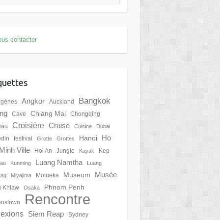
us contacter
quettes
Bangkok
Angkor
igènes
Auckland
ing
Chiang Mai
Cave
Chongqing
Croisière
Cruise
eau
Cuisine
Dubai
Ho
Hanoi
din
festival
Grotte
Grottes
Minh Ville
Hoi An
Jungle
Kep
Kayak
Luang Namtha
Tao
Kunming
Luang
Musée
Museum
Motueka
ang
Miyajima
Phnom Penh
 Khiaw
Osaka
Rencontre
nstown
lexions
Siem Reap
Sydney