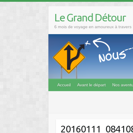
Skip
to
Le Grand Détour
content
6 mois de voyage en amoureux à travers l
Accueil
Avant le départ
Nos avent
20160111_08410