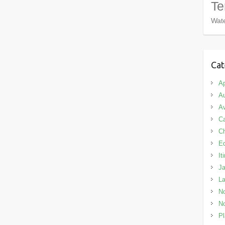
Te
Wate
Cat
Ap
Au
Av
C
C
E
It
J
L
No
No
Pl