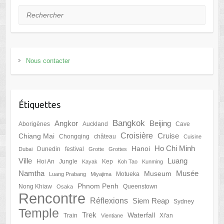
Rechercher
Nous contacter
Étiquettes
Bangkok
Angkor
Beijing
Aborigènes
Auckland
Cave
Croisière
Cruise
Chiang Mai
Chongqing
château
Cuisine
Ho Chi Minh
Hanoi
Dunedin
festival
Dubai
Grotte
Grottes
Ville
Luang
Hoi An
Jungle
Kep
Kayak
Koh Tao
Kunming
Namtha
Musée
Museum
Motueka
Luang Prabang
Miyajima
Phnom Penh
Nong Khiaw
Queenstown
Osaka
Rencontre
Réflexions
Siem Reap
Sydney
Temple
Trek
Waterfall
Train
Xi'an
Vientiane