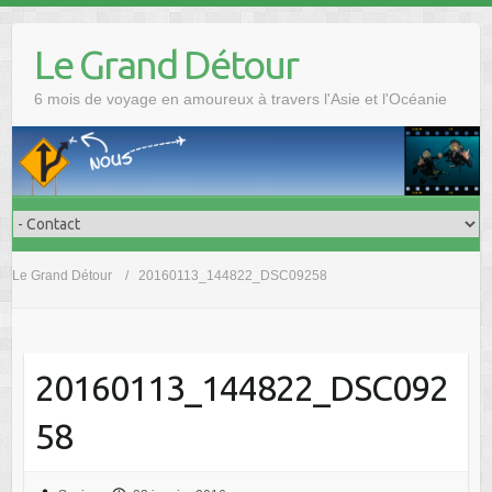
Skip
to
Le Grand Détour
content
6 mois de voyage en amoureux à travers l'Asie et l'Océanie
Le Grand Détour
20160113_144822_DSC09258
20160113_144822_DSC092
58