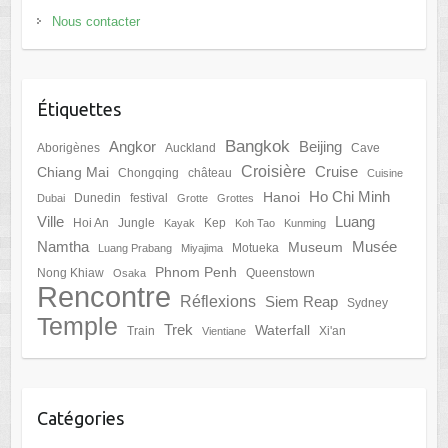
Nous contacter
Étiquettes
Bangkok
Angkor
Beijing
Aborigènes
Auckland
Cave
Croisière
Cruise
Chiang Mai
Chongqing
château
Cuisine
Ho Chi Minh
Hanoi
Dunedin
festival
Dubai
Grotte
Grottes
Ville
Luang
Hoi An
Jungle
Kep
Kayak
Koh Tao
Kunming
Namtha
Musée
Museum
Motueka
Luang Prabang
Miyajima
Phnom Penh
Nong Khiaw
Queenstown
Osaka
Rencontre
Réflexions
Siem Reap
Sydney
Temple
Trek
Waterfall
Train
Xi'an
Vientiane
Catégories