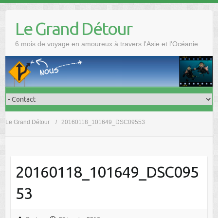
Skip
to
Le Grand Détour
content
6 mois de voyage en amoureux à travers l'Asie et l'Océanie
Le Grand Détour
20160118_101649_DSC09553
20160118_101649_DSC095
53