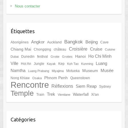
Nous contacter
Étiquettes
Bangkok
Angkor
Beijing
Aborigènes
Auckland
Cave
Croisière
Cruise
Chiang Mai
Chongqing
château
Cuisine
Ho Chi Minh
Hanoi
Dunedin
festival
Dubai
Grotte
Grottes
Ville
Luang
Hoi An
Jungle
Kep
Kayak
Koh Tao
Kunming
Namtha
Musée
Museum
Motueka
Luang Prabang
Miyajima
Phnom Penh
Nong Khiaw
Queenstown
Osaka
Rencontre
Réflexions
Siem Reap
Sydney
Temple
Trek
Waterfall
Train
Xi'an
Vientiane
Catégories