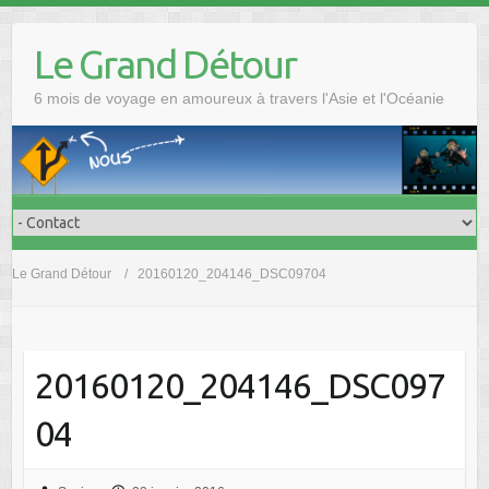
Skip
to
Le Grand Détour
content
6 mois de voyage en amoureux à travers l'Asie et l'Océanie
Le Grand Détour
20160120_204146_DSC09704
20160120_204146_DSC097
04