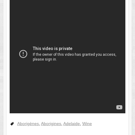
Aborigènes
,
Aborigines
,
Adelaide
,
Wine