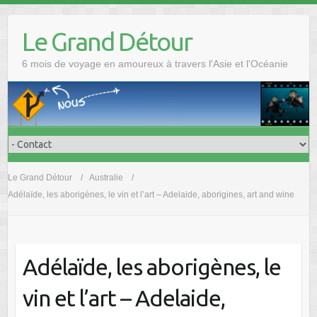
Skip
to
Le Grand Détour
content
6 mois de voyage en amoureux à travers l'Asie et l'Océanie
Le Grand Détour
Australie
Adélaïde, les aborigènes, le vin et l’art – Adelaide, aborigines, art and wine
Adélaïde, les aborigènes, le
vin et l’art – Adelaide,