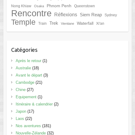
Phnom Penh
Nong Khiaw
Queenstown
Osaka
Rencontre
Réflexions
Siem Reap
Sydney
Temple
Trek
Waterfall
Train
Xi'an
Vientiane
Catégories
Après le retour
(1)
Australie
(18)
Avant le départ
(3)
Cambodge
(21)
Chine
(27)
Equipement
(1)
Itinéraire & calendrier
(2)
Japon
(17)
Laos
(22)
Nos aventures
(181)
Nouvelle-Zélande
(32)