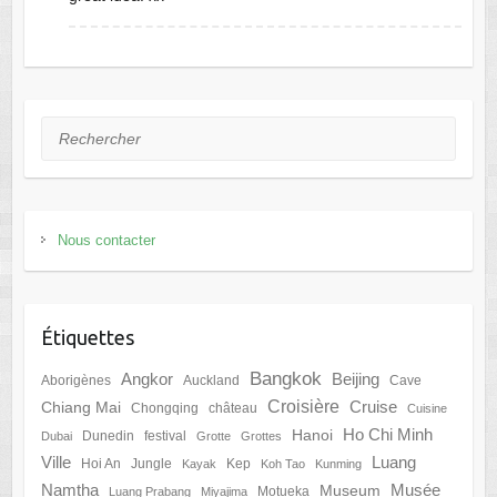
Rechercher
Nous contacter
Étiquettes
Bangkok
Angkor
Beijing
Aborigènes
Auckland
Cave
Croisière
Cruise
Chiang Mai
Chongqing
château
Cuisine
Ho Chi Minh
Hanoi
Dunedin
festival
Dubai
Grotte
Grottes
Ville
Luang
Hoi An
Jungle
Kep
Kayak
Koh Tao
Kunming
Namtha
Musée
Museum
Motueka
Luang Prabang
Miyajima