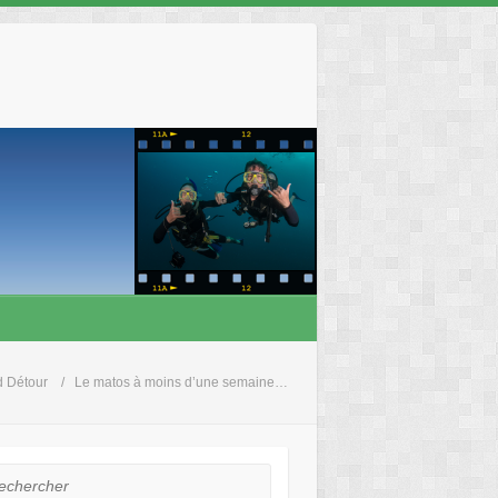
d Détour
Le matos à moins d’une semaine…
hercher