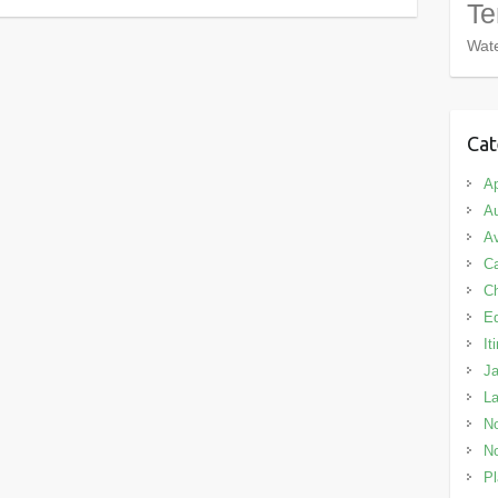
Te
Wate
Cat
Ap
Au
Av
C
C
E
It
J
L
No
No
Pl