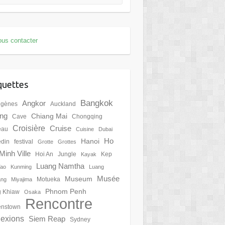
us contacter
quettes
Bangkok
Angkor
igènes
Auckland
ing
Chiang Mai
Cave
Chongqing
Croisière
Cruise
eau
Cuisine
Dubai
Ho
Hanoi
din
festival
Grotte
Grottes
Minh Ville
Hoi An
Jungle
Kep
Kayak
Luang Namtha
Tao
Kunming
Luang
Musée
Museum
Motueka
ang
Miyajima
Phnom Penh
 Khiaw
Osaka
Rencontre
nstown
lexions
Siem Reap
Sydney