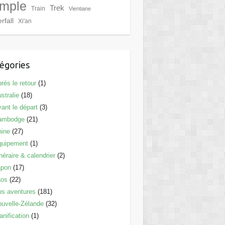
mple
Trek
Train
Vientiane
rfall
Xi'an
égories
rès le retour
(1)
stralie
(18)
ant le départ
(3)
ambodge
(21)
hine
(27)
quipement
(1)
inéraire & calendrier
(2)
apon
(17)
aos
(22)
s aventures
(181)
uvelle-Zélande
(32)
anification
(1)