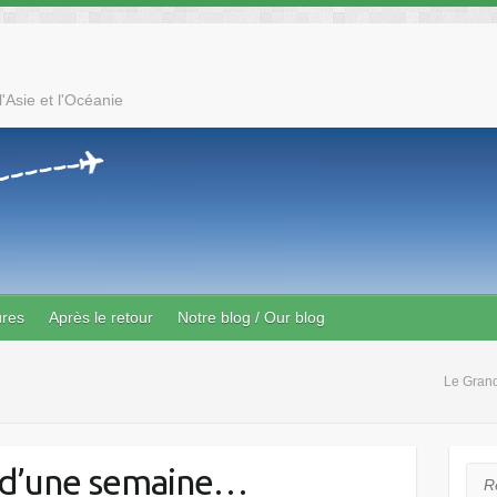
'Asie et l'Océanie
ures
Après le retour
Notre blog / Our blog
Le Gran
 d’une semaine…
Rec