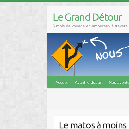
Skip
to
Le Grand Détour
content
6 mois de voyage en amoureux à travers l
Accueil
Avant le départ
Nos avent
Le matos à moins