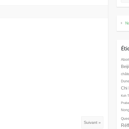
No
Éti
Abor
Beij
chât
Dune
Chi 
Koh 
Prab
Nong
Quee
Suivant »
Réf