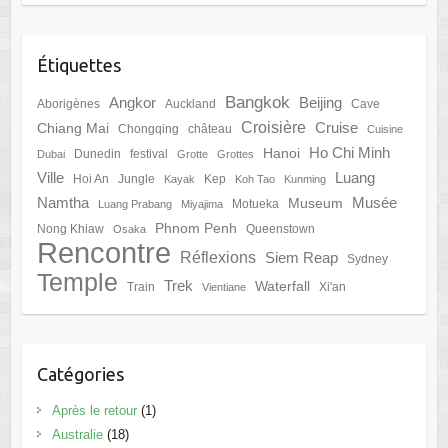
Étiquettes
Bangkok
Angkor
Beijing
Aborigènes
Auckland
Cave
Croisière
Cruise
Chiang Mai
Chongqing
château
Cuisine
Ho Chi Minh
Hanoi
Dunedin
festival
Dubai
Grotte
Grottes
Ville
Luang
Hoi An
Jungle
Kep
Kayak
Koh Tao
Kunming
Namtha
Musée
Museum
Motueka
Luang Prabang
Miyajima
Phnom Penh
Nong Khiaw
Queenstown
Osaka
Rencontre
Réflexions
Siem Reap
Sydney
Temple
Trek
Waterfall
Train
Xi'an
Vientiane
Catégories
Après le retour
(1)
Australie
(18)