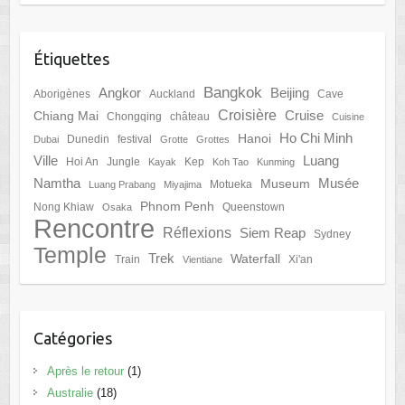
Étiquettes
Bangkok
Angkor
Beijing
Aborigènes
Auckland
Cave
Croisière
Cruise
Chiang Mai
Chongqing
château
Cuisine
Ho Chi Minh
Hanoi
Dunedin
festival
Dubai
Grotte
Grottes
Ville
Luang
Hoi An
Jungle
Kep
Kayak
Koh Tao
Kunming
Namtha
Musée
Museum
Motueka
Luang Prabang
Miyajima
Phnom Penh
Nong Khiaw
Queenstown
Osaka
Rencontre
Réflexions
Siem Reap
Sydney
Temple
Trek
Waterfall
Train
Xi'an
Vientiane
Catégories
Après le retour
(1)
Australie
(18)