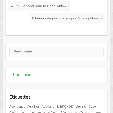
←
Tak Bat and road to Nong Khiaw
6 heures de pirogue jusqu’à Muang Khua
→
Rechercher
Nous contacter
Étiquettes
Bangkok
Angkor
Beijing
Aborigènes
Auckland
Cave
Croisière
Cruise
Chiang Mai
Chongqing
château
Cuisine