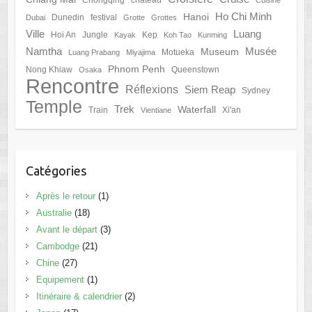
Ho Chi Minh
Hanoi
Dunedin
festival
Dubai
Grotte
Grottes
Ville
Luang
Hoi An
Jungle
Kep
Kayak
Koh Tao
Kunming
Namtha
Musée
Museum
Motueka
Luang Prabang
Miyajima
Phnom Penh
Nong Khiaw
Queenstown
Osaka
Rencontre
Réflexions
Siem Reap
Sydney
Temple
Trek
Waterfall
Train
Xi'an
Vientiane
Catégories
Après le retour
(1)
Australie
(18)
Avant le départ
(3)
Cambodge
(21)
Chine
(27)
Equipement
(1)
Itinéraire & calendrier
(2)