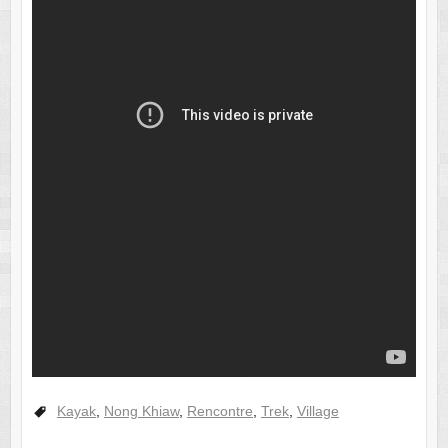
Kayak
,
Nong Khiaw
,
Rencontre
,
Trek
,
Village