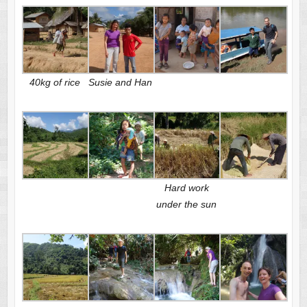
40kg of rice
Susie and Han
Hard work
under the sun