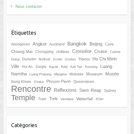
Nous contacter
Étiquettes
Bangkok
Angkor
Beijing
Aborigènes
Auckland
Cave
Croisière
Cruise
Chiang Mai
Chongqing
château
Cuisine
Ho Chi Minh
Hanoi
Dunedin
festival
Dubai
Grotte
Grottes
Ville
Luang
Hoi An
Jungle
Kep
Kayak
Koh Tao
Kunming
Namtha
Musée
Museum
Motueka
Luang Prabang
Miyajima
Phnom Penh
Nong Khiaw
Queenstown
Osaka
Rencontre
Réflexions
Siem Reap
Sydney
Temple
Trek
Waterfall
Train
Xi'an
Vientiane
Catégories