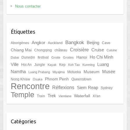
Nous contacter
Étiquettes
Bangkok
Angkor
Beijing
Aborigènes
Auckland
Cave
Croisière
Cruise
Chiang Mai
Chongqing
château
Cuisine
Ho Chi Minh
Hanoi
Dunedin
festival
Dubai
Grotte
Grottes
Ville
Luang
Hoi An
Jungle
Kep
Kayak
Koh Tao
Kunming
Namtha
Musée
Museum
Motueka
Luang Prabang
Miyajima
Phnom Penh
Nong Khiaw
Queenstown
Osaka
Rencontre
Réflexions
Siem Reap
Sydney
Temple
Trek
Waterfall
Train
Xi'an
Vientiane
Catégories