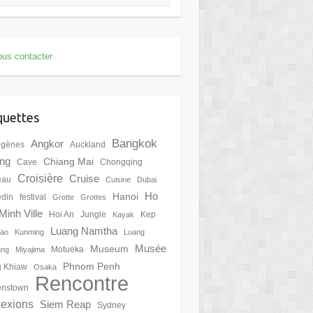
us contacter
quettes
Bangkok
Angkor
igènes
Auckland
ing
Chiang Mai
Cave
Chongqing
Croisière
Cruise
eau
Cuisine
Dubai
Ho
Hanoi
din
festival
Grotte
Grottes
Minh Ville
Hoi An
Jungle
Kep
Kayak
Luang Namtha
Tao
Kunming
Luang
Musée
Museum
Motueka
ang
Miyajima
Phnom Penh
 Khiaw
Osaka
Rencontre
nstown
lexions
Siem Reap
Sydney