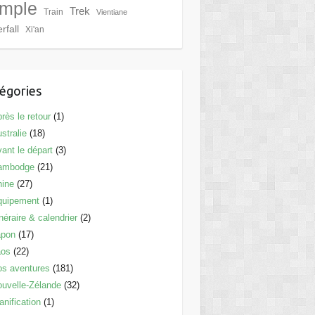
mple
Trek
Train
Vientiane
rfall
Xi'an
égories
rès le retour
(1)
stralie
(18)
ant le départ
(3)
ambodge
(21)
hine
(27)
quipement
(1)
inéraire & calendrier
(2)
apon
(17)
aos
(22)
s aventures
(181)
uvelle-Zélande
(32)
anification
(1)