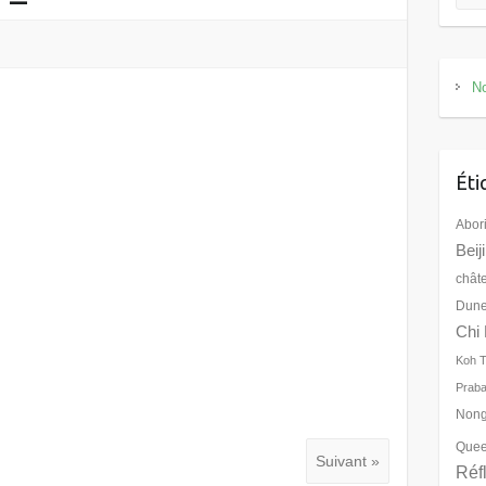
No
Éti
Abor
Beij
chât
Dune
Chi 
Koh 
Prab
Nong
Quee
Suivant »
Réf