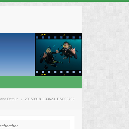
rand Détour
20150918_133623_DSC03792
hercher