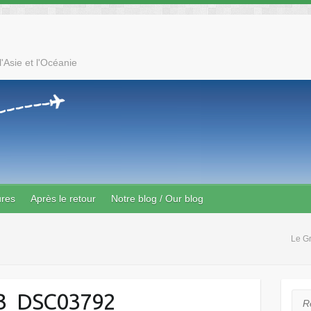
'Asie et l'Océanie
ures
Après le retour
Notre blog / Our blog
Le G
3_DSC03792
Rec