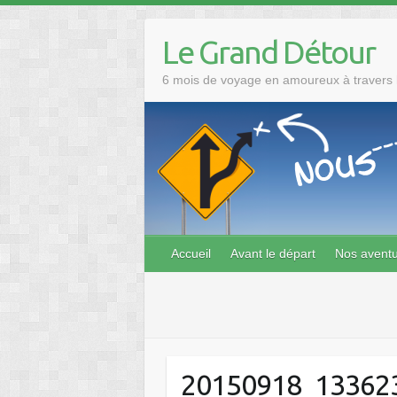
Skip
to
Le Grand Détour
content
6 mois de voyage en amoureux à travers l
Accueil
Avant le départ
Nos avent
20150918_13362