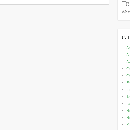
Te
Wate
Cat
Ap
Au
Av
C
C
E
It
J
L
No
No
Pl