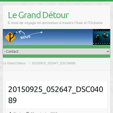
Skip
to
Le Grand Détour
content
6 mois de voyage en amoureux à travers l'Asie et l'Océanie
Le Grand Détour
20150925_052647_DSC04089
20150925_052647_DSC040
89