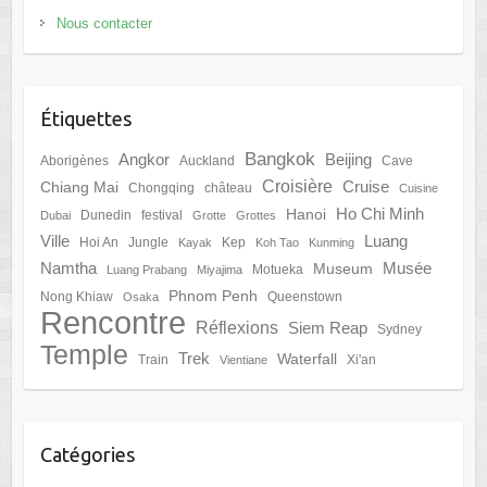
Nous contacter
Étiquettes
Bangkok
Angkor
Beijing
Aborigènes
Auckland
Cave
Croisière
Cruise
Chiang Mai
Chongqing
château
Cuisine
Ho Chi Minh
Hanoi
Dunedin
festival
Dubai
Grotte
Grottes
Ville
Luang
Hoi An
Jungle
Kep
Kayak
Koh Tao
Kunming
Namtha
Musée
Museum
Motueka
Luang Prabang
Miyajima
Phnom Penh
Nong Khiaw
Queenstown
Osaka
Rencontre
Réflexions
Siem Reap
Sydney
Temple
Trek
Waterfall
Train
Xi'an
Vientiane
Catégories