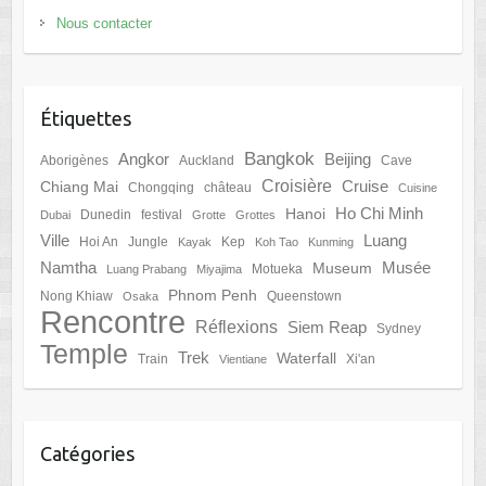
Nous contacter
Étiquettes
Bangkok
Angkor
Beijing
Aborigènes
Auckland
Cave
Croisière
Cruise
Chiang Mai
Chongqing
château
Cuisine
Ho Chi Minh
Hanoi
Dunedin
festival
Dubai
Grotte
Grottes
Ville
Luang
Hoi An
Jungle
Kep
Kayak
Koh Tao
Kunming
Namtha
Musée
Museum
Motueka
Luang Prabang
Miyajima
Phnom Penh
Nong Khiaw
Queenstown
Osaka
Rencontre
Réflexions
Siem Reap
Sydney
Temple
Trek
Waterfall
Train
Xi'an
Vientiane
Catégories