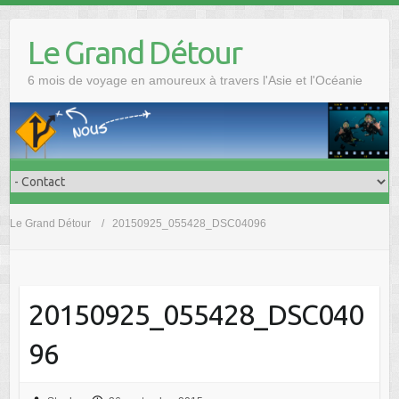
Skip
to
Le Grand Détour
content
6 mois de voyage en amoureux à travers l'Asie et l'Océanie
Le Grand Détour
20150925_055428_DSC04096
20150925_055428_DSC040
96