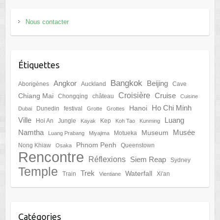
Nous contacter
Étiquettes
Bangkok
Angkor
Beijing
Aborigènes
Auckland
Cave
Croisière
Cruise
Chiang Mai
Chongqing
château
Cuisine
Ho Chi Minh
Hanoi
Dunedin
festival
Dubai
Grotte
Grottes
Ville
Luang
Hoi An
Jungle
Kep
Kayak
Koh Tao
Kunming
Namtha
Musée
Museum
Motueka
Luang Prabang
Miyajima
Phnom Penh
Nong Khiaw
Queenstown
Osaka
Rencontre
Réflexions
Siem Reap
Sydney
Temple
Trek
Waterfall
Train
Xi'an
Vientiane
Catégories