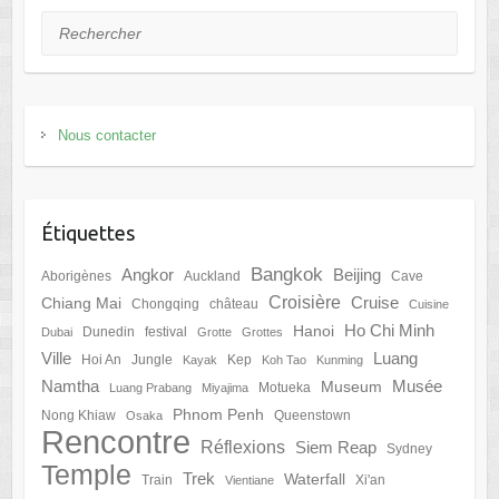
Rechercher
Nous contacter
Étiquettes
Bangkok
Angkor
Beijing
Aborigènes
Auckland
Cave
Croisière
Cruise
Chiang Mai
Chongqing
château
Cuisine
Ho Chi Minh
Hanoi
Dunedin
festival
Dubai
Grotte
Grottes
Ville
Luang
Hoi An
Jungle
Kep
Kayak
Koh Tao
Kunming
Namtha
Musée
Museum
Motueka
Luang Prabang
Miyajima
Phnom Penh
Nong Khiaw
Queenstown
Osaka
Rencontre
Réflexions
Siem Reap
Sydney
Temple
Trek
Waterfall
Train
Xi'an
Vientiane