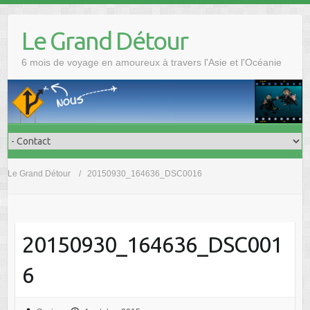
Skip
to
Le Grand Détour
content
6 mois de voyage en amoureux à travers l'Asie et l'Océanie
Le Grand Détour
20150930_164636_DSC0016
20150930_164636_DSC001
6