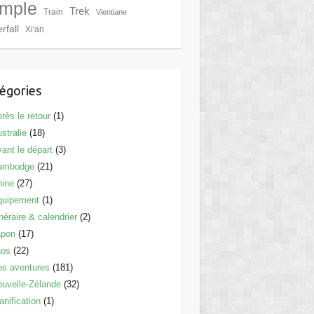
mple
Trek
Train
Vientiane
rfall
Xi'an
égories
rès le retour
(1)
stralie
(18)
ant le départ
(3)
ambodge
(21)
hine
(27)
quipement
(1)
inéraire & calendrier
(2)
apon
(17)
aos
(22)
s aventures
(181)
uvelle-Zélande
(32)
anification
(1)