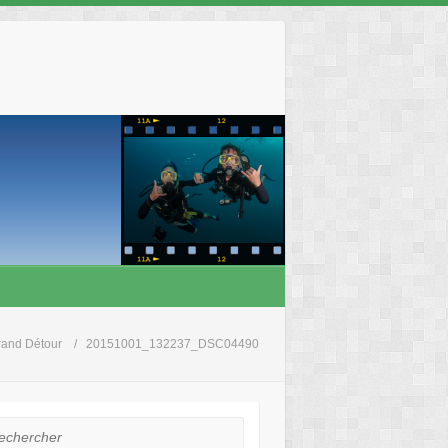
rand Détour
20151001_132237_DSC04490
hercher