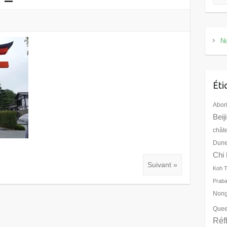
No
Éti
Abor
Beij
chât
Dune
Chi 
Suivant »
Koh 
Prab
Nong
Quee
Réf