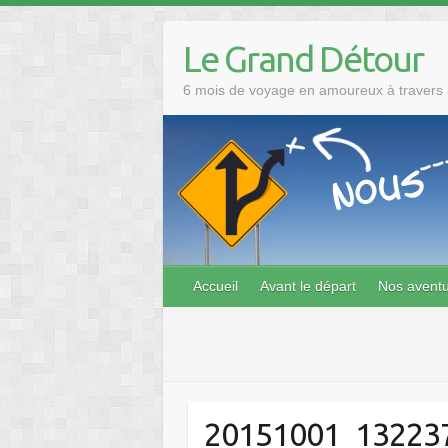
Skip
to
Le Grand Détour
content
6 mois de voyage en amoureux à travers l
Accueil
Avant le départ
Nos avent
20151001_13223