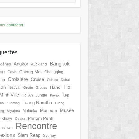
us contacter
quettes
Bangkok
Angkor
igènes
Auckland
ing
Chiang Mai
Cave
Chongqing
Croisière
Cruise
eau
Cuisine
Dubai
Ho
Hanoi
din
festival
Grotte
Grottes
Minh Ville
Hoi An
Jungle
Kep
Kayak
Luang Namtha
Tao
Kunming
Luang
Musée
Museum
Motueka
ang
Miyajima
Phnom Penh
 Khiaw
Osaka
Rencontre
nstown
lexions
Siem Reap
Sydney