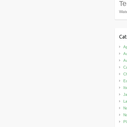
Te
Wate
Cat
Ap
Au
Av
C
C
E
It
J
L
No
No
Pl