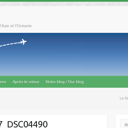
'Asie et l'Océanie
ures
Après le retour
Notre blog / Our blog
Le G
7_DSC04490
Rec