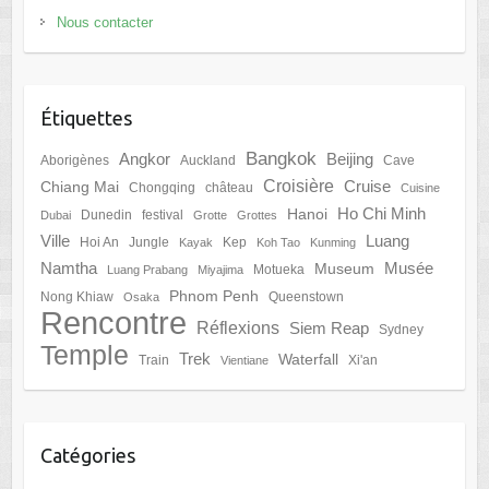
Nous contacter
Étiquettes
Bangkok
Angkor
Beijing
Aborigènes
Auckland
Cave
Croisière
Cruise
Chiang Mai
Chongqing
château
Cuisine
Ho Chi Minh
Hanoi
Dunedin
festival
Dubai
Grotte
Grottes
Ville
Luang
Hoi An
Jungle
Kep
Kayak
Koh Tao
Kunming
Namtha
Musée
Museum
Motueka
Luang Prabang
Miyajima
Phnom Penh
Nong Khiaw
Queenstown
Osaka
Rencontre
Réflexions
Siem Reap
Sydney
Temple
Trek
Waterfall
Train
Xi'an
Vientiane
Catégories