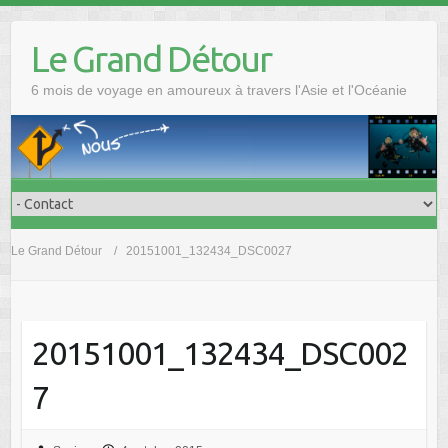
Skip
to
Le Grand Détour
content
6 mois de voyage en amoureux à travers l'Asie et l'Océanie
Le Grand Détour
20151001_132434_DSC0027
20151001_132434_DSC002
7