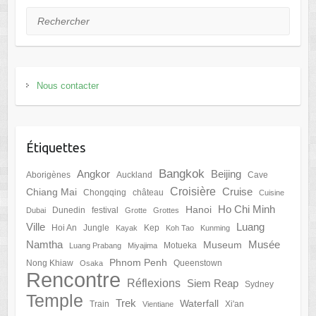
Rechercher
Nous contacter
Étiquettes
Bangkok
Angkor
Beijing
Aborigènes
Auckland
Cave
Croisière
Cruise
Chiang Mai
Chongqing
château
Cuisine
Ho Chi Minh
Hanoi
Dunedin
festival
Dubai
Grotte
Grottes
Ville
Luang
Hoi An
Jungle
Kep
Kayak
Koh Tao
Kunming
Namtha
Musée
Museum
Motueka
Luang Prabang
Miyajima
Phnom Penh
Nong Khiaw
Queenstown
Osaka
Rencontre
Réflexions
Siem Reap
Sydney
Temple
Trek
Waterfall
Train
Xi'an
Vientiane