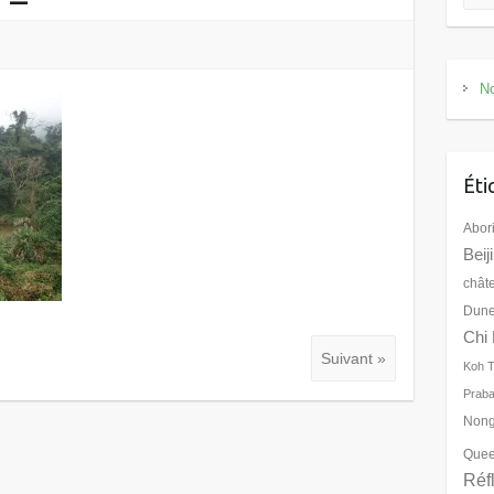
No
Éti
Abor
Beij
chât
Dune
Chi 
Suivant »
Koh 
Prab
Nong
Quee
Réf