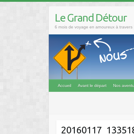
Skip
to
Le Grand Détour
content
6 mois de voyage en amoureux à travers l
Accueil
Avant le départ
Nos avent
20160117_13351