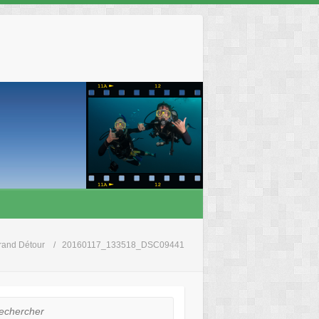
rand Détour
20160117_133518_DSC09441
hercher