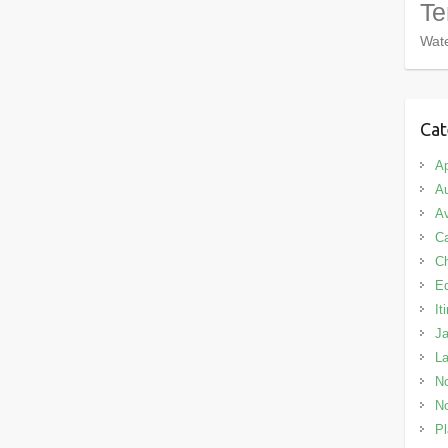
Te
Wate
Cat
Ap
Au
Av
C
C
E
It
J
L
No
No
Pl