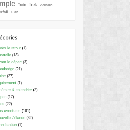
mple
Trek
Train
Vientiane
rfall
Xi'an
égories
rès le retour
(1)
stralie
(18)
ant le départ
(3)
ambodge
(21)
hine
(27)
quipement
(1)
inéraire & calendrier
(2)
apon
(17)
aos
(22)
s aventures
(181)
uvelle-Zélande
(32)
anification
(1)