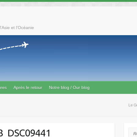
'Asie et l'Océanie
ures
Après le retour
Notre blog / Our blog
Le G
8_DSC09441
Rec