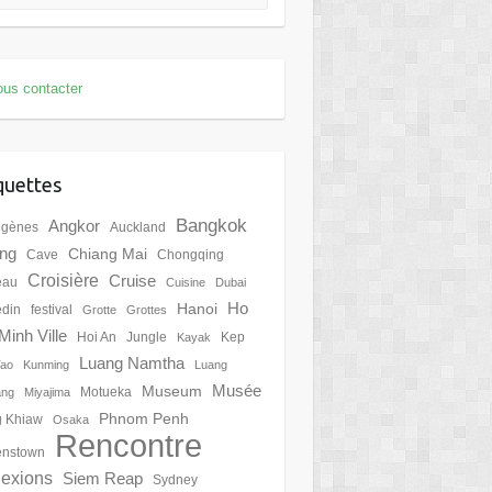
us contacter
quettes
Bangkok
Angkor
igènes
Auckland
ing
Chiang Mai
Cave
Chongqing
Croisière
Cruise
eau
Cuisine
Dubai
Ho
Hanoi
din
festival
Grotte
Grottes
Minh Ville
Hoi An
Jungle
Kep
Kayak
Luang Namtha
Tao
Kunming
Luang
Musée
Museum
Motueka
ang
Miyajima
Phnom Penh
 Khiaw
Osaka
Rencontre
nstown
lexions
Siem Reap
Sydney