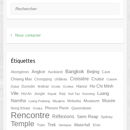
Rechercher
Nous contacter
Étiquettes
Bangkok
Angkor
Beijing
Aborigènes
Auckland
Cave
Croisière
Cruise
Chiang Mai
Chongqing
château
Cuisine
Ho Chi Minh
Hanoi
Dunedin
festival
Dubai
Grotte
Grottes
Ville
Luang
Hoi An
Jungle
Kep
Kayak
Koh Tao
Kunming
Namtha
Musée
Museum
Motueka
Luang Prabang
Miyajima
Phnom Penh
Nong Khiaw
Queenstown
Osaka
Rencontre
Réflexions
Siem Reap
Sydney
Temple
Trek
Waterfall
Train
Xi'an
Vientiane