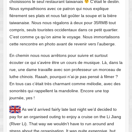
choisissons le seul restaurant taiwanais
C’était le destin.
Nous sympathisons avec ce patron qui nous explique
fièrement ses plats et nous fait goûter la soupe et la bière
taiwanaise. Nous nous régalons à deux pour 35RMB tout
compris, seuls touristes occidentaux dans ce petit quartier.
C’est comme ça qu’on aime le voyage. Nous immortalisons
cette rencontre en photo avant de revenir vers l’auberge.
En chemin nous nous arrêtons pour suivre et surtout
écouter ce qui s’avère être un cours de musique. Là, dans la
rue, une dame travaille avec son professeur un morceau de
luthe chinois. Raaah, pourquoi n’ai-je pas pensé à filmer ?
En tous cas c’était très charmant comme mélodie, avec des
sonorités qui rappellent la mandoline. Encore une top
journée, yes !
As we’d arrived fairly late last night we’d decided to
pay for an organised outing to enjoy a cruise on the Li Jiang
(River Li). That way we wouldn’t have to run around and
stress about the organisation. It was quite expensive, but