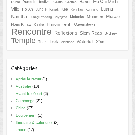
Ho Chi Minh
Hanoi
Dunedin
festival
Dubai
Grotte
Grottes
Ville
Luang
Hoi An
Jungle
Kep
Kayak
Koh Tao
Kunming
Namtha
Musée
Museum
Motueka
Luang Prabang
Miyajima
Phnom Penh
Nong Khiaw
Queenstown
Osaka
Rencontre
Réflexions
Siem Reap
Sydney
Temple
Trek
Waterfall
Train
Xi'an
Vientiane
Catégories
Après le retour
(1)
Australie
(18)
Avant le départ
(3)
Cambodge
(21)
Chine
(27)
Equipement
(1)
Itinéraire & calendrier
(2)
Japon
(17)