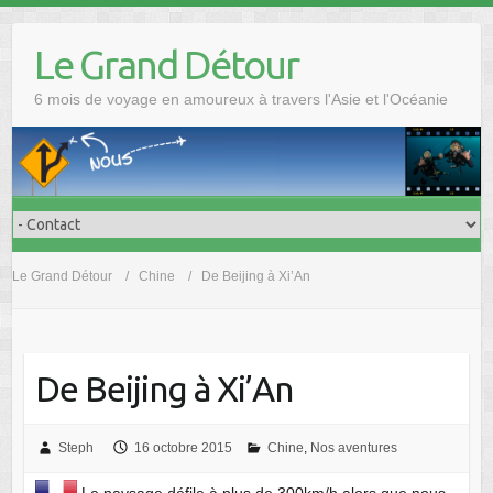
Skip
to
Le Grand Détour
content
6 mois de voyage en amoureux à travers l'Asie et l'Océanie
Le Grand Détour
Chine
De Beijing à Xi’An
De Beijing à Xi’An
Steph
16 octobre 2015
Chine
,
Nos aventures
Le paysage défile à plus de 300km/h alors que nous