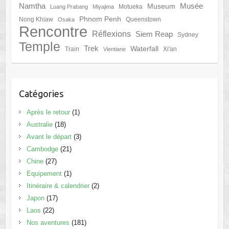
Namtha
Musée
Museum
Motueka
Luang Prabang
Miyajima
Phnom Penh
Nong Khiaw
Queenstown
Osaka
Rencontre
Réflexions
Siem Reap
Sydney
Temple
Trek
Waterfall
Train
Xi'an
Vientiane
Catégories
Après le retour
(1)
Australie
(18)
Avant le départ
(3)
Cambodge
(21)
Chine
(27)
Equipement
(1)
Itinéraire & calendrier
(2)
Japon
(17)
Laos
(22)
Nos aventures
(181)