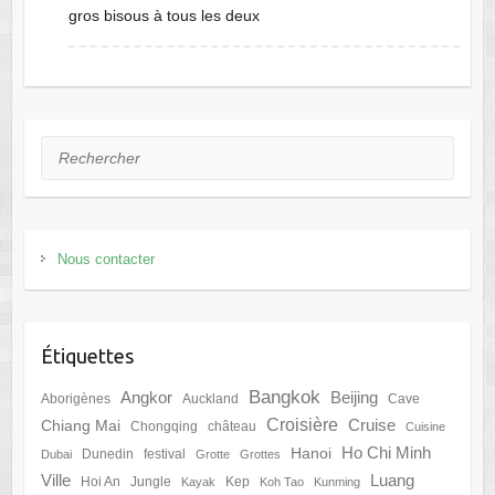
gros bisous à tous les deux
Rechercher
Nous contacter
Étiquettes
Bangkok
Angkor
Beijing
Aborigènes
Auckland
Cave
Croisière
Cruise
Chiang Mai
Chongqing
château
Cuisine
Ho Chi Minh
Hanoi
Dunedin
festival
Dubai
Grotte
Grottes
Ville
Luang
Hoi An
Jungle
Kep
Kayak
Koh Tao
Kunming