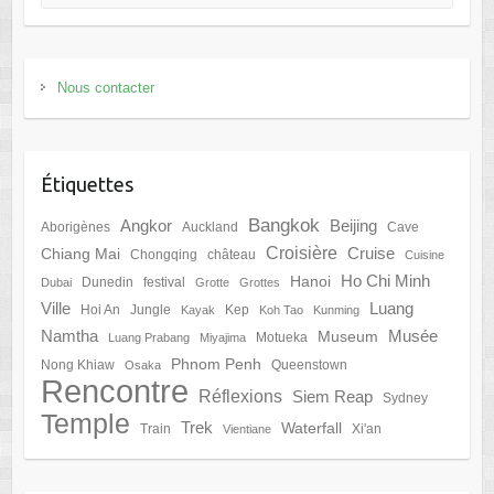
Nous contacter
Étiquettes
Bangkok
Angkor
Beijing
Aborigènes
Auckland
Cave
Croisière
Cruise
Chiang Mai
Chongqing
château
Cuisine
Ho Chi Minh
Hanoi
Dunedin
festival
Dubai
Grotte
Grottes
Ville
Luang
Hoi An
Jungle
Kep
Kayak
Koh Tao
Kunming
Namtha
Musée
Museum
Motueka
Luang Prabang
Miyajima
Phnom Penh
Nong Khiaw
Queenstown
Osaka
Rencontre
Réflexions
Siem Reap
Sydney
Temple
Trek
Waterfall
Train
Xi'an
Vientiane