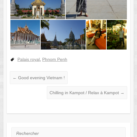
Palais royal
,
Phnom Penh
←
Good evening Vietnam !
Chilling in Kampot / Relax à Kampot
→
Rechercher