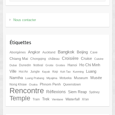
Nous contacter
Étiquettes
Bangkok
Angkor
Beijing
Aborigènes
Auckland
Cave
Croisière
Cruise
Chiang Mai
Chongqing
château
Cuisine
Ho Chi Minh
Hanoi
Dunedin
festival
Dubai
Grotte
Grottes
Ville
Luang
Hoi An
Jungle
Kep
Kayak
Koh Tao
Kunming
Namtha
Musée
Museum
Motueka
Luang Prabang
Miyajima
Phnom Penh
Nong Khiaw
Queenstown
Osaka
Rencontre
Réflexions
Siem Reap
Sydney
Temple
Trek
Waterfall
Train
Xi'an
Vientiane