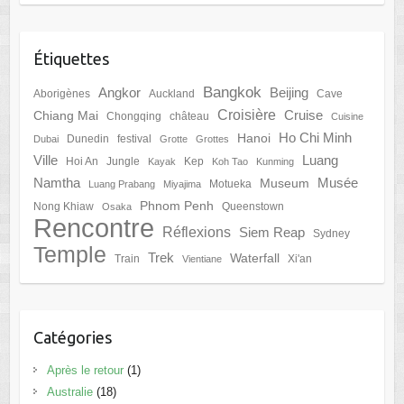
Étiquettes
Bangkok
Angkor
Beijing
Aborigènes
Auckland
Cave
Croisière
Cruise
Chiang Mai
Chongqing
château
Cuisine
Ho Chi Minh
Hanoi
Dunedin
festival
Dubai
Grotte
Grottes
Ville
Luang
Hoi An
Jungle
Kep
Kayak
Koh Tao
Kunming
Namtha
Musée
Museum
Motueka
Luang Prabang
Miyajima
Phnom Penh
Nong Khiaw
Queenstown
Osaka
Rencontre
Réflexions
Siem Reap
Sydney
Temple
Trek
Waterfall
Train
Xi'an
Vientiane
Catégories
Après le retour
(1)
Australie
(18)