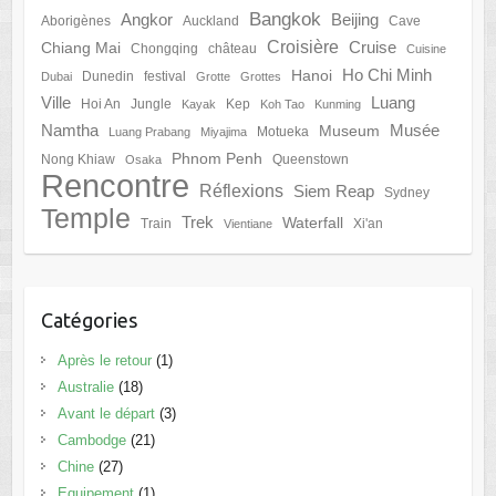
Bangkok
Angkor
Beijing
Aborigènes
Auckland
Cave
Croisière
Cruise
Chiang Mai
Chongqing
château
Cuisine
Ho Chi Minh
Hanoi
Dunedin
festival
Dubai
Grotte
Grottes
Ville
Luang
Hoi An
Jungle
Kep
Kayak
Koh Tao
Kunming
Namtha
Musée
Museum
Motueka
Luang Prabang
Miyajima
Phnom Penh
Nong Khiaw
Queenstown
Osaka
Rencontre
Réflexions
Siem Reap
Sydney
Temple
Trek
Waterfall
Train
Xi'an
Vientiane
Catégories
Après le retour
(1)
Australie
(18)
Avant le départ
(3)
Cambodge
(21)
Chine
(27)
Equipement
(1)