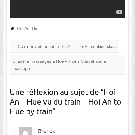
Hoi An
,
Hué
←
Cuisiner vietnamien à Hoi An – Hoi An cooking class
Citadel et massages à Hué – Hue’s Citadel and a
massage
→
Une réflexion au sujet de “
Hoi
An – Hué vu du train – Hoi An to
Hue by train
”
Brenda