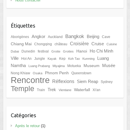
Nous contacter
Étiquettes
Bangkok
Angkor
Beijing
Aborigènes
Auckland
Cave
Croisière
Cruise
Chiang Mai
Chongqing
château
Cuisine
Ho Chi Minh
Hanoi
Dunedin
festival
Dubai
Grotte
Grottes
Ville
Luang
Hoi An
Jungle
Kep
Kayak
Koh Tao
Kunming
Namtha
Musée
Museum
Motueka
Luang Prabang
Miyajima
Phnom Penh
Nong Khiaw
Queenstown
Osaka
Rencontre
Réflexions
Siem Reap
Sydney
Temple
Trek
Waterfall
Train
Xi'an
Vientiane
Catégories
Après le retour
(1)