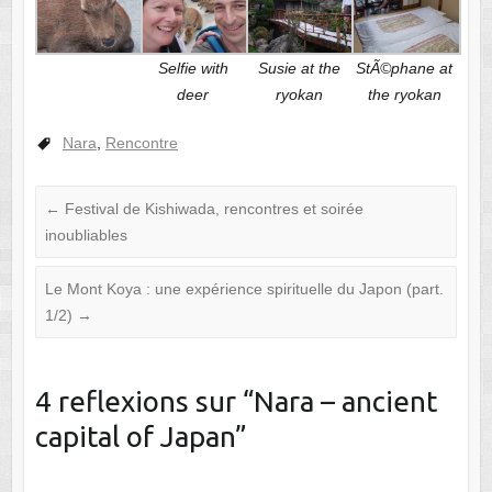
Selfie with
Susie at the
StÃ©phane at
deer
ryokan
the ryokan
Nara
,
Rencontre
←
Festival de Kishiwada, rencontres et soirée
inoubliables
Le Mont Koya : une expérience spirituelle du Japon (part.
1/2)
→
4 reflexions sur “
Nara – ancient
capital of Japan
”