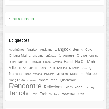
Nous contacter
Étiquettes
Bangkok
Angkor
Beijing
Aborigènes
Auckland
Cave
Croisière
Cruise
Chiang Mai
Chongqing
château
Cuisine
Ho Chi Minh
Hanoi
Dunedin
festival
Dubai
Grotte
Grottes
Ville
Luang
Hoi An
Jungle
Kep
Kayak
Koh Tao
Kunming
Namtha
Musée
Museum
Motueka
Luang Prabang
Miyajima
Phnom Penh
Nong Khiaw
Queenstown
Osaka
Rencontre
Réflexions
Siem Reap
Sydney
Temple
Trek
Waterfall
Train
Xi'an
Vientiane