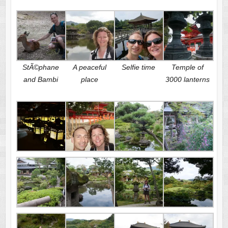
StÃ©phane
A peaceful
Selfie time
Temple of
and Bambi
place
3000 lanterns