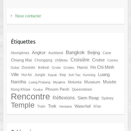
Nous contacter
Étiquettes
Bangkok
Angkor
Beijing
Aborigènes
Auckland
Cave
Croisière
Cruise
Chiang Mai
Chongqing
château
Cuisine
Ho Chi Minh
Hanoi
Dunedin
festival
Dubai
Grotte
Grottes
Ville
Luang
Hoi An
Jungle
Kep
Kayak
Koh Tao
Kunming
Namtha
Musée
Museum
Motueka
Luang Prabang
Miyajima
Phnom Penh
Nong Khiaw
Queenstown
Osaka
Rencontre
Réflexions
Siem Reap
Sydney
Temple
Trek
Waterfall
Train
Xi'an
Vientiane