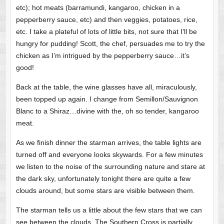
etc); hot meats (barramundi, kangaroo, chicken in a
pepperberry sauce, etc) and then veggies, potatoes, rice,
etc. I take a plateful of lots of little bits, not sure that I’ll be
hungry for pudding! Scott, the chef, persuades me to try the
chicken as I’m intrigued by the pepperberry sauce…it’s
good!
Back at the table, the wine glasses have all, miraculously,
been topped up again. I change from Semillon/Sauvignon
Blanc to a Shiraz…divine with the, oh so tender, kangaroo
meat.
As we finish dinner the starman arrives, the table lights are
turned off and everyone looks skywards. For a few minutes
we listen to the noise of the surrounding nature and stare at
the dark sky, unfortunately tonight there are quite a few
clouds around, but some stars are visible between them.
The starman tells us a little about the few stars that we can
see between the clouds. The Southern Cross is partially