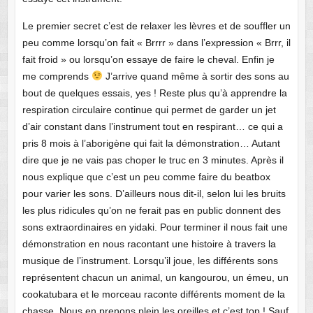
Le premier secret c’est de relaxer les lèvres et de souffler un
peu comme lorsqu’on fait « Brrrr » dans l’expression « Brrr, il
fait froid » ou lorsqu’on essaye de faire le cheval. Enfin je
me comprends
J’arrive quand même à sortir des sons au
bout de quelques essais, yes ! Reste plus qu’à apprendre la
respiration circulaire continue qui permet de garder un jet
d’air constant dans l’instrument tout en respirant… ce qui a
pris 8 mois à l’aborigène qui fait la démonstration… Autant
dire que je ne vais pas choper le truc en 3 minutes. Après il
nous explique que c’est un peu comme faire du beatbox
pour varier les sons. D’ailleurs nous dit-il, selon lui les bruits
les plus ridicules qu’on ne ferait pas en public donnent des
sons extraordinaires en yidaki. Pour terminer il nous fait une
démonstration en nous racontant une histoire à travers la
musique de l’instrument. Lorsqu’il joue, les différents sons
représentent chacun un animal, un kangourou, un émeu, un
cookatubara et le morceau raconte différents moment de la
chasse. Nous en prenons plein les oreilles et c’est top ! Sauf