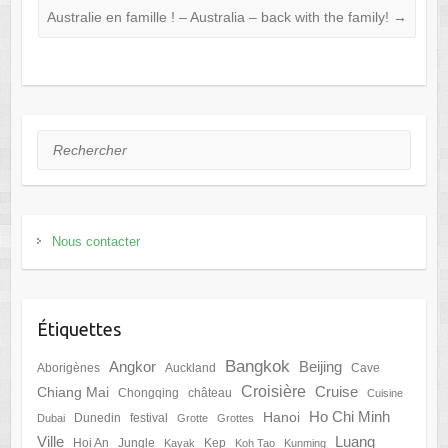
Australie en famille ! – Australia – back with the family!
→
Rechercher
Nous contacter
Étiquettes
Bangkok
Angkor
Beijing
Aborigènes
Auckland
Cave
Croisière
Cruise
Chiang Mai
Chongqing
château
Cuisine
Ho Chi Minh
Hanoi
Dunedin
festival
Dubai
Grotte
Grottes
Ville
Luang
Hoi An
Jungle
Kep
Kayak
Koh Tao
Kunming