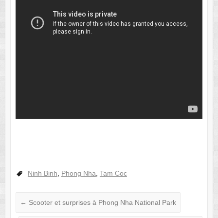
Ninh Binh
,
Phong Nha
,
Tam Coc
←
Scooter et surprises à Phong Nha National Park