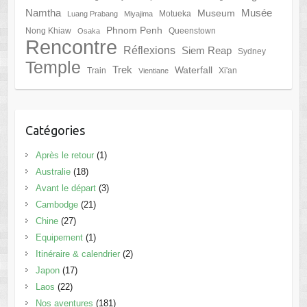
Namtha
Musée
Museum
Motueka
Luang Prabang
Miyajima
Phnom Penh
Nong Khiaw
Queenstown
Osaka
Rencontre
Réflexions
Siem Reap
Sydney
Temple
Trek
Waterfall
Train
Xi'an
Vientiane
Catégories
Après le retour
(1)
Australie
(18)
Avant le départ
(3)
Cambodge
(21)
Chine
(27)
Equipement
(1)
Itinéraire & calendrier
(2)
Japon
(17)
Laos
(22)
Nos aventures
(181)